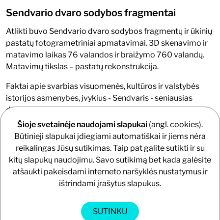
Sendvario dvaro sodybos fragmentai
Atlikti buvo Sendvario dvaro sodybos fragmentų ir ūkinių
pastatų fotogrametriniai apmatavimai. 3D skenavimo ir
matavimo laikas 76 valandos ir braižymo 760 valandų.
Matavimų tikslas – pastatų rekonstrukcija.
Faktai apie svarbias visuomenės, kultūros ir valstybės
istorijos asmenybes, įvykius - Sendvaris - seniausias
dvaras Klaipėdos apylinkėse. Jo ištakos - nuo 1376 m.
Pradžioje tai galėjo būti tik aptvaras, kuriame laikyti
Šioje svetainėje naudojami slapukai
(angl. cookies).
gyvuliai Klaipėdos pilies įgulai. Vėliau šalia jo buvo
Būtinieji slapukai įdiegiami automatiškai ir jiems nėra
pastatyti administraciniai-gyvenamieji pastatai juos
reikalingas Jūsų sutikimas. Taip pat galite sutikti ir su
aptarnavusiems žmonėms bei ūkiniai statiniai. XVII a.
kitų slapukų naudojimu. Savo sutikimą bet kada galėsite
Sendvarį valdė Jakobas Tiede, Friedrich Werner.
atšaukti pakeisdami interneto naršyklės nustatymus ir
Pastarasis save kildino iš kilmingos Werner von Ursel
ištrindami įrašytus slapukus.
giminės, tarp kurių būta ir Ordino magistrų. 1723 m. buvo
įkurtas naujas administracinis vienetas - Sendvario
SUTINKU
valsčius. Jis nebuvo tiesiogiai valdomas, bet išnuomotas.